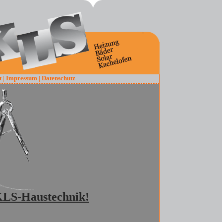
t
|
Impressum |
Datenschutz
KLS-Haustechnik!