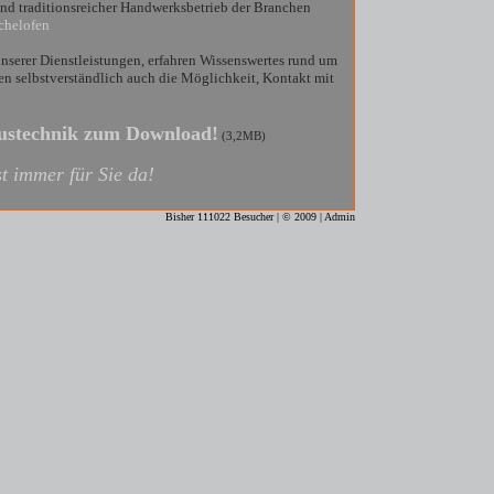
 und traditionsreicher Handwerksbetrieb der Branchen
chelofen
nserer Dienstleistungen, erfahren Wissenswertes rund um
 selbstverständlich auch die Möglichkeit, Kontakt mit
austechnik zum Download!
(3,2MB)
t immer für Sie da!
Bisher 111022 Besucher | © 2009 |
Admin