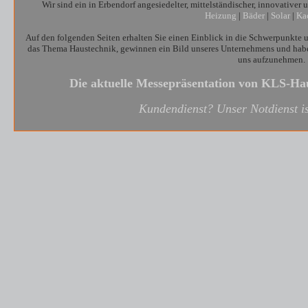
Wir sind ein in Erbendorf angesiedelter, mittelständischer, innovativer
Heizung
|
Bäder
|
Solar
|
Ka
Auf den folgenden Seiten erhalten Sie einen Einblick in die Schwerpunkte u
das Thema Haustechnik, gewinnen ein Bild unseres Unternehmens und haben
uns aufzunehmen.
Die aktuelle Messepräsentation von KLS-H
Kundendienst? Unser Notdienst is