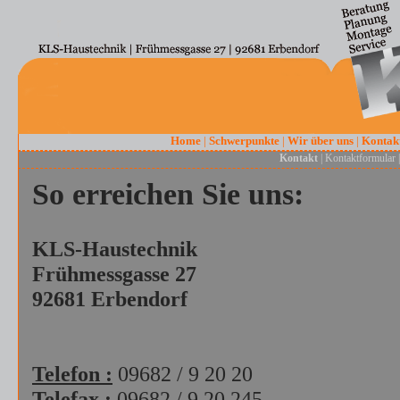
Home
|
Schwerpunkte
|
Wir über uns
|
Kontak
Kontakt
|
Kontaktformular
So erreichen Sie uns:
KLS-Haustechnik
Frühmessgasse 27
92681 Erbendorf
Telefon :
09682 / 9 20 20
Telefax :
09682 / 9 20 245