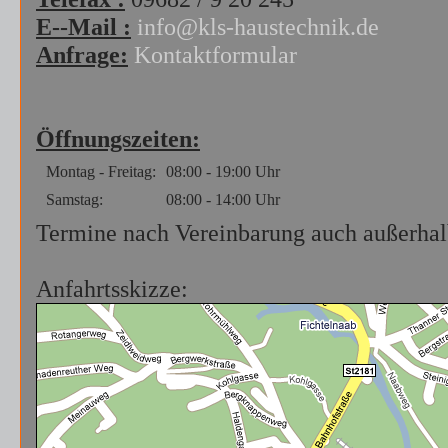
E--Mail :
info@kls-haustechnik.de
Anfrage:
Kontaktformular
Öffnungszeiten:
Montag - Freitag:
08:00 - 19:00 Uhr
Samstag:
08:00 - 14:00 Uhr
Termine nach Vereinbarung auch außerhal
Anfahrtsskizze: